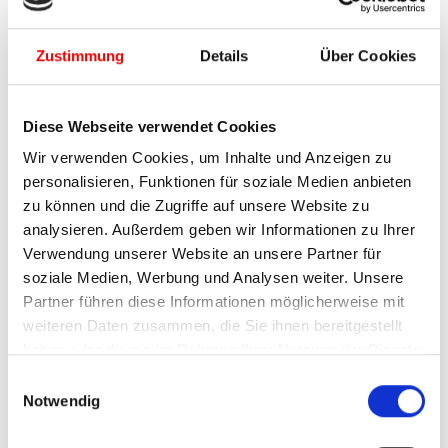
Zustimmung
Details
Über Cookies
*
E-Mail-Adresse:
Diese Webseite verwendet Cookies
Telefon- bzw. Handynummer:
Wir verwenden Cookies, um Inhalte und Anzeigen zu
personalisieren, Funktionen für soziale Medien anbieten
zu können und die Zugriffe auf unsere Website zu
*
Ihre Nachricht:
analysieren. Außerdem geben wir Informationen zu Ihrer
Verwendung unserer Website an unsere Partner für
soziale Medien, Werbung und Analysen weiter. Unsere
Partner führen diese Informationen möglicherweise mit
weiteren Daten zusammen, die Sie ihnen bereitgestellt
haben oder die sie im Rahmen Ihrer Nutzung der Dienste
gesammelt haben.
Einwilligungsauswahl
Sie können Ihre Auswahl jederzeit über den
Notwendig
Menüpunkt „Cookie-Verwaltung“ am Seitenende oder
in der Datenschutzerklärung widerrufen oder