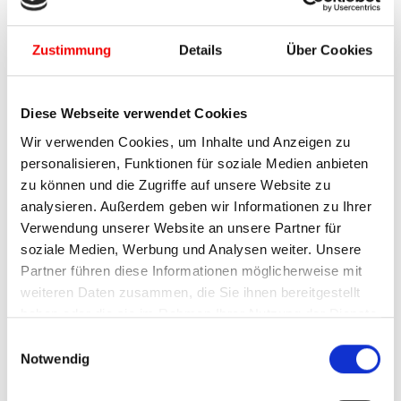
Zustimmung
Details
Über Cookies
Wärmedämmung
U
= bis 0,94 W/m²K
f
Fensterprofil:
Diese Webseite verwendet Cookies
Bautiefe:
80 mm
Wir verwenden Cookies, um Inhalte und Anzeigen zu
Ansichtsbreiten
personalisieren, Funktionen für soziale Medien anbieten
109 mm bis 175 mm
Rahmen/Flügel:
zu können und die Zugriffe auf unsere Website zu
Kammer­anzahl:
7 Kammern im Rahmen, 6 Kammern in Flügel
analysieren. Außerdem geben wir Informationen zu Ihrer
REHAU HDF (High Definition Finishing-
Verwendung unserer Website an unsere Partner für
Oberfläche):
Oberfläche
:
soziale Medien, Werbung und Analysen weiter. Unsere
extrem hochwertig, hochgradig glatt und
Partner führen diese Informationen möglicherweise mit
daher besonders pflegeleicht
weiteren Daten zusammen, die Sie ihnen bereitgestellt
Einbruchhemmung:
bis RC (Widerstandsklasse) 3
haben oder die sie im Rahmen Ihrer Nutzung der Dienste
Schalldämmung R
:
bis 47 dB
W
gesammelt haben.
Einwilligungsauswahl
Luftdurchlässigkeit:
4 (DIN EN 12207)
Sie können Ihre Auswahl jederzeit über den
Notwendig
Schlagregendichtheit:
9A (DIN EN 12208)
Menüpunkt „Cookie-Verwaltung“ am Seitenende oder
in der Datenschutzerklärung widerrufen oder