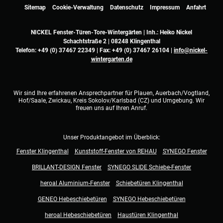
Sitemap
Cookie-Verwaltung
Datenschutz
Impressum
Anfahrt
NICKEL Fenster-Türen-Tore-Wintergärten | Inh.: Heiko Nickel
Schachtstraße 2 | 08248 Klingenthal
Telefon:
+49 (0) 37467 22349
| Fax: +49 (0) 37467 26104 |
info@nickel-
wintergarten.de
Wir sind Ihre erfahrenen Ansprechpartner für Plauen, Auerbach/Vogtland,
Hof/Saale, Zwickau, Kreis Sokolov/Karlsbad (CZ) und Umgebung. Wir
freuen uns auf Ihren Anruf.
Unser Produktangebot im Überblick:
Fenster Klingenthal
Kunststoff-Fenster von REHAU
SYNEGO Fenster
BRILLANT-DESIGN Fenster
SYNEGO SLIDE Schiebe-Fenster
heroal Aluminium-Fenster
Schiebetüren Klingenthal
GENEO Hebeschiebetüren
SYNEGO Hebeschiebetüren
heroal Hebeschiebetüren
Haustüren Klingenthal