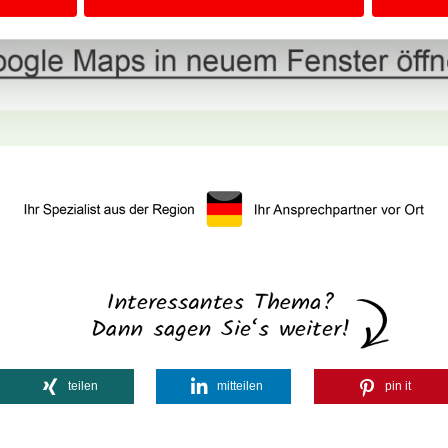
teilen
mitteilen
pin it