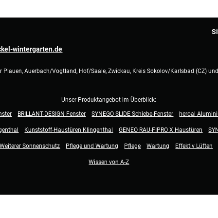
S
kel-wintergarten.de
ür Plauen, Auerbach/Vogtland, Hof/Saale, Zwickau, Kreis Sokolov/Karlsbad (CZ) un
Unser Produktangebot im Überblick:
ster
BRILLANT-DESIGN Fenster
SYNEGO SLIDE Schiebe-Fenster
heroal Alumin
genthal
Kunststoff-Haustüren Klingenthal
GENEO RAU-FIPRO X Haustüren
SY
Weiterer Sonnenschutz
Pflege und Wartung
Pflege
Wartung
Effektiv Lüften
Wissen von A-Z