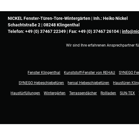
NICKEL Fenster-Türen-Tore-Wintergärten | Inh.: Heiko Nickel
Schachtstraße 2 | 08248 Klingenthal
Telefon:
+49 (0) 37467 22349
| Fax: +49 (0) 37467 26104 |
info@nic
Wir sind Ihre erfahrenen Ansprechpartner f
Fenster Klingenthal
Kunststoff-Fenster von REHAU
SYNEGO Fen
SYNEGO Hebeschiebetüren
heroal Hebeschiebetüren
Haustüren Klin
Haustürfüllungen
Wintergärten
Terrassendächer
Rollladen
SUN-TEX